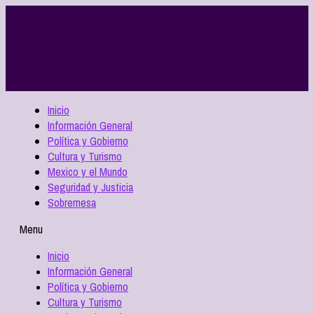
Inicio
Información General
Política y Gobierno
Cultura y Turismo
Mexico y el Mundo
Seguridad y Justicia
Sobremesa
Menu
Inicio
Información General
Política y Gobierno
Cultura y Turismo