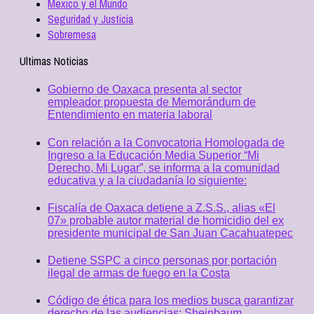
Mexico y el Mundo
Seguridad y Justicia
Sobremesa
Ultimas Noticias
Gobierno de Oaxaca presenta al sector
empleador propuesta de Memorándum de
Entendimiento en materia laboral
Con relación a la Convocatoria Homologada de
Ingreso a la Educación Media Superior “Mi
Derecho, Mi Lugar”, se informa a la comunidad
educativa y a la ciudadanía lo siguiente:
Fiscalía de Oaxaca detiene a Z.S.S., alias «El
07» probable autor material de homicidio del ex
presidente municipal de San Juan Cacahuatepec
Detiene SSPC a cinco personas por portación
ilegal de armas de fuego en la Costa
Código de ética para los medios busca garantizar
derecho de las audiencias: Sheinbaum