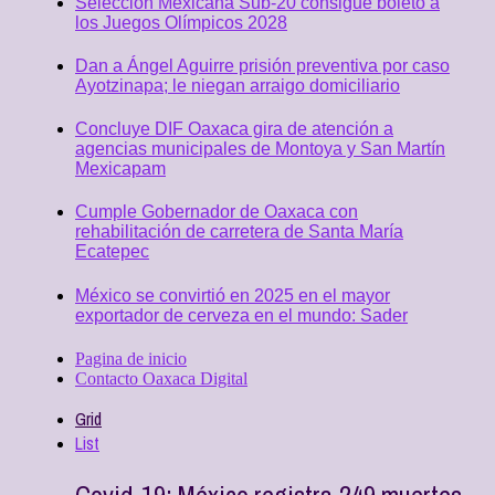
Selección Mexicana Sub-20 consigue boleto a
los Juegos Olímpicos 2028
Dan a Ángel Aguirre prisión preventiva por caso
Ayotzinapa; le niegan arraigo domiciliario
Concluye DIF Oaxaca gira de atención a
agencias municipales de Montoya y San Martín
Mexicapam
Cumple Gobernador de Oaxaca con
rehabilitación de carretera de Santa María
Ecatepec
México se convirtió en 2025 en el mayor
exportador de cerveza en el mundo: Sader
Pagina de inicio
Contacto Oaxaca Digital
Grid
List
Covid-19: México registra 249 muertes