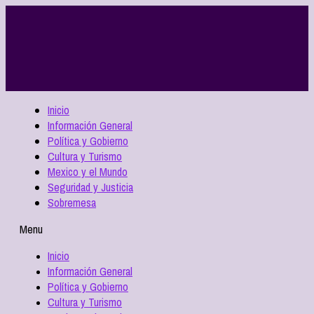
Inicio
Información General
Política y Gobierno
Cultura y Turismo
Mexico y el Mundo
Seguridad y Justicia
Sobremesa
Menu
Inicio
Información General
Política y Gobierno
Cultura y Turismo