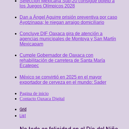
Selección Mexicana Sub-20 consigue boleto a
los Juegos Olímpicos 2028
Dan a Ángel Aguirre prisión preventiva por caso
Ayotzinapa; le niegan arraigo domiciliario
Concluye DIF Oaxaca gira de atención a
agencias municipales de Montoya y San Martín
Mexicapam
Cumple Gobernador de Oaxaca con
rehabilitación de carretera de Santa María
Ecatepec
México se convirtió en 2025 en el mayor
exportador de cerveza en el mundo: Sader
Pagina de inicio
Contacto Oaxaca Digital
Grid
List
No todo es felicidad en el Día del Niño,