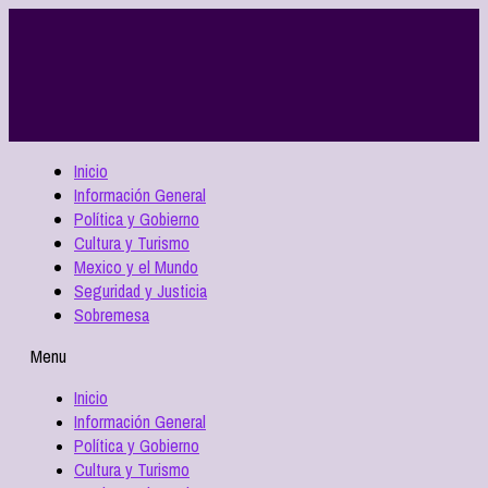
Inicio
Información General
Política y Gobierno
Cultura y Turismo
Mexico y el Mundo
Seguridad y Justicia
Sobremesa
Menu
Inicio
Información General
Política y Gobierno
Cultura y Turismo