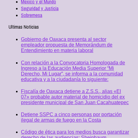
Mexico y el Mundo
Seguridad y Justicia
Sobremesa
Ultimas Noticias
Gobierno de Oaxaca presenta al sector
empleador propuesta de Memorándum de
Entendimiento en materia laboral
Con relación a la Convocatoria Homologada de
Ingreso a la Educación Media Superior “Mi
Derecho, Mi Lugar”, se informa a la comunidad
educativa y a la ciudadanía lo siguiente:
Fiscalía de Oaxaca detiene a Z.S.S., alias «El
07» probable autor material de homicidio del ex
presidente municipal de San Juan Cacahuatepec
Detiene SSPC a cinco personas por portación
ilegal de armas de fuego en la Costa
Código de ética para los medios busca garantizar
derecho de las audiencias: Sheinbaum