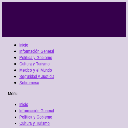
Inicio
Información General
Política y Gobierno
Cultura y Turismo
Mexico y el Mundo
Seguridad y Justicia
Sobremesa
Menu
Inicio
Información General
Política y Gobierno
Cultura y Turismo