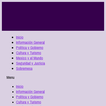
Inicio
Información General
Política y Gobierno
Cultura y Turismo
Mexico y el Mundo
Seguridad y Justicia
Sobremesa
Menu
Inicio
Información General
Política y Gobierno
Cultura y Turismo