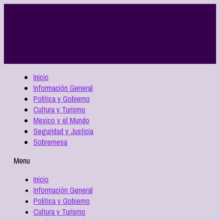
Inicio
Información General
Política y Gobierno
Cultura y Turismo
Mexico y el Mundo
Seguridad y Justicia
Sobremesa
Menu
Inicio
Información General
Política y Gobierno
Cultura y Turismo