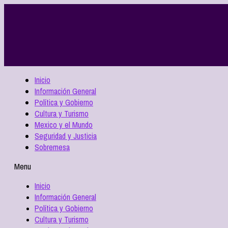
Inicio
Información General
Política y Gobierno
Cultura y Turismo
Mexico y el Mundo
Seguridad y Justicia
Sobremesa
Menu
Inicio
Información General
Política y Gobierno
Cultura y Turismo