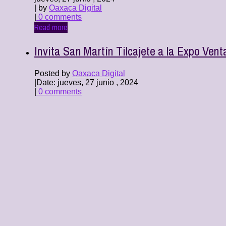
| by
Oaxaca Digital
|
0 comments
Read more
Invita San Martín Tilcajete a la Expo Ven
Posted by
Oaxaca Digital
|
Date: jueves, 27 junio , 2024
|
0 comments