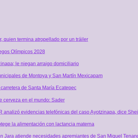
quien termina atropellado por un tráiler
uegos Olímpicos 2028
inapa; le niegan arraigo domiciliario
unicipales de Montoya y San Martín Mexicapam
carretera de Santa María Ecatepec
de cerveza en el mundo: Sader
GR analizó evidencias telefónicas del caso Ayotzinapa, dice Sh
tege la alimentación con lactancia materna
n Jara atiende necesidades apremiantes de San Miguel Tenan