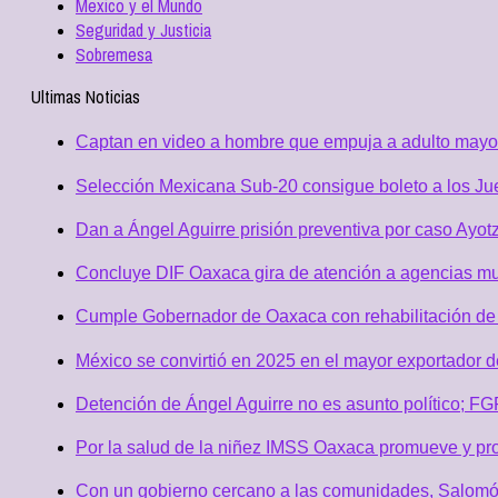
Mexico y el Mundo
Seguridad y Justicia
Sobremesa
Ultimas Noticias
Captan en video a hombre que empuja a adulto mayor, 
Selección Mexicana Sub-20 consigue boleto a los J
Dan a Ángel Aguirre prisión preventiva por caso Ayotz
Concluye DIF Oaxaca gira de atención a agencias m
Cumple Gobernador de Oaxaca con rehabilitación de 
México se convirtió en 2025 en el mayor exportador 
Detención de Ángel Aguirre no es asunto político; F
Por la salud de la niñez IMSS Oaxaca promueve y pro
Con un gobierno cercano a las comunidades, Salomó