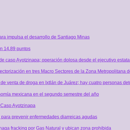
ra impulsa el desarrollo de Santiago Minas
n 14.89 puntos
de caso Ayotzinapa; operación dolosa desde el ejecutivo estata
sectorización en tres Macro Sectores de la Zona Metropolitana
de venta de droga en Ixtlán de Juárez; hay cuatro personas de
nomía mexicana en el segundo semestre del año
r Caso Ayotzinapa
 para prevenir enfermedades diarreicas agudas
aga fracking por Gas Natural y ubican zona prohibida