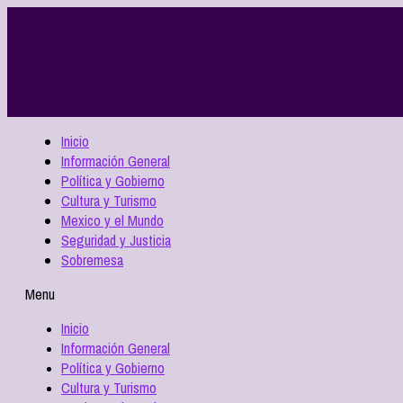
Inicio
Información General
Política y Gobierno
Cultura y Turismo
Mexico y el Mundo
Seguridad y Justicia
Sobremesa
Menu
Inicio
Información General
Política y Gobierno
Cultura y Turismo