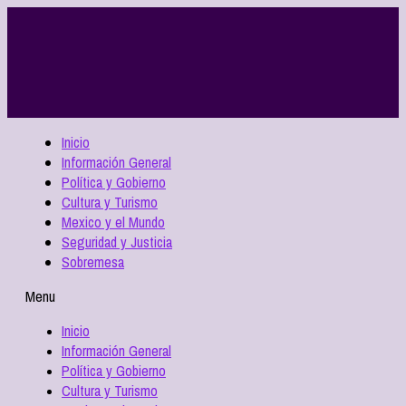
Inicio
Información General
Política y Gobierno
Cultura y Turismo
Mexico y el Mundo
Seguridad y Justicia
Sobremesa
Menu
Inicio
Información General
Política y Gobierno
Cultura y Turismo