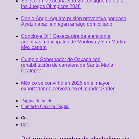
Selección Mexicana Sub-20 consigue boleto a
los Juegos Olímpicos 2028
Dan a Ángel Aguirre prisión preventiva por caso
Ayotzinapa; le niegan arraigo domiciliario
Concluye DIF Oaxaca gira de atención a
agencias municipales de Montoya y San Martín
Mexicapam
Cumple Gobernador de Oaxaca con
rehabilitación de carretera de Santa María
Ecatepec
México se convirtió en 2025 en el mayor
exportador de cerveza en el mundo: Sader
Pagina de inicio
Contacto Oaxaca Digital
Grid
List
Retiran instrumentos de alcoholimetría