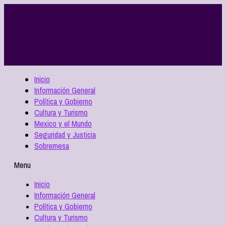
Inicio
Información General
Política y Gobierno
Cultura y Turismo
Mexico y el Mundo
Seguridad y Justicia
Sobremesa
Menu
Inicio
Información General
Política y Gobierno
Cultura y Turismo