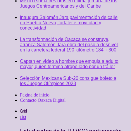
México suma tres oros en última jornada de los
Juegos Centroamericanos y del Caribe
Inaugura Salomón Jara pavimentación de calle
en Pueblo Nuevo; fortalece movilidad y
conectividad
La transformación de Oaxaca se construye,
arranca Salomón Jara obra del paso a desnivel
en la carretera federal 190 kilómetro 184 + 300
Captan en video a hombre que empuja a adulto
mayor, quien termina atropellado por un tráiler
Selección Mexicana Sub-20 consigue boleto a
los Juegos Olímpicos 2028
Pagina de inicio
Contacto Oaxaca Digital
Grid
List
Estudiantes de la UTVCO participarán