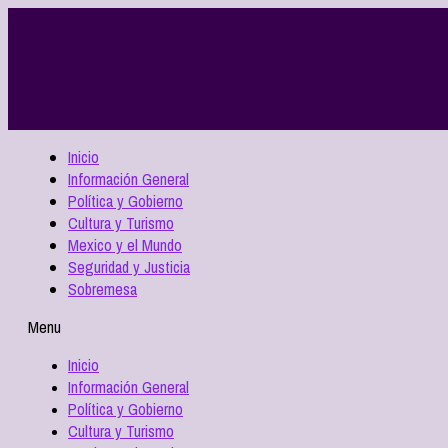
Inicio
Información General
Política y Gobierno
Cultura y Turismo
Mexico y el Mundo
Seguridad y Justicia
Sobremesa
Menu
Inicio
Información General
Política y Gobierno
Cultura y Turismo