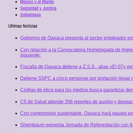
Mexico y el Mundo
Seguridad y Justicia
Sobremesa
Ultimas Noticias
Gobierno de Oaxaca presenta al sector empleador p
Con relación a la Convocatoria Homologada de Ingres
siguiente:
Fiscalía de Oaxaca detiene a Z.S.S., alias «El 07» p
Detiene SSPC a cinco personas por portación ilegal 
Código de ética para los medios busca garantizar de
C5 de Salud atiende 356 reportes de auxilio y desp
Con compromiso sustentable, Oaxaca hará equipo en
Sheinbaum presenta Jornada de Reforestación con 6.