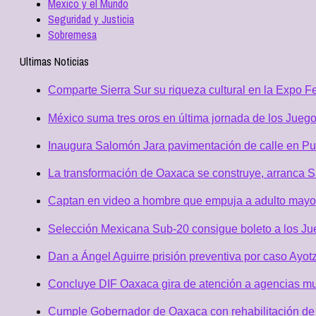
Mexico y el Mundo
Seguridad y Justicia
Sobremesa
Ultimas Noticias
Comparte Sierra Sur su riqueza cultural en la Expo 
México suma tres oros en última jornada de los Jueg
Inaugura Salomón Jara pavimentación de calle en Pue
La transformación de Oaxaca se construye, arranca Sa
Captan en video a hombre que empuja a adulto mayor, 
Selección Mexicana Sub-20 consigue boleto a los J
Dan a Ángel Aguirre prisión preventiva por caso Ayotz
Concluye DIF Oaxaca gira de atención a agencias m
Cumple Gobernador de Oaxaca con rehabilitación de 