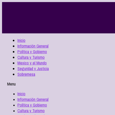
Inicio
Información General
Política y Gobierno
Cultura y Turismo
Mexico y el Mundo
Seguridad y Justicia
Sobremesa
Menu
Inicio
Información General
Política y Gobierno
Cultura y Turismo