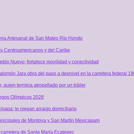
Feria Artesanal de San Mateo Río Hondo
os Centroamericanos y del Caribe
blo Nuevo; fortalece movilidad y conectividad
lomón Jara obra del paso a desnivel en la carretera federal 19
quien termina atropellado por un tráiler
uegos Olímpicos 2028
inapa; le niegan arraigo domiciliario
unicipales de Montoya y San Martín Mexicapam
carretera de Santa María Ecatepec