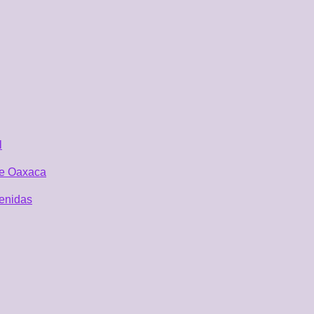
l
 de Oaxaca
tenidas