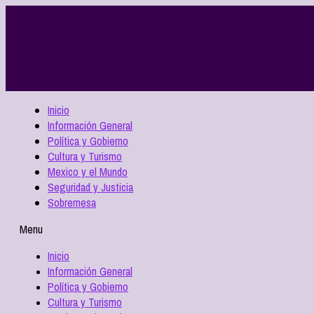
Inicio
Información General
Política y Gobierno
Cultura y Turismo
Mexico y el Mundo
Seguridad y Justicia
Sobremesa
Menu
Inicio
Información General
Política y Gobierno
Cultura y Turismo