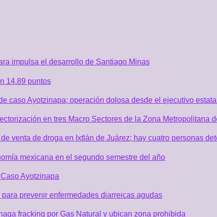
ra impulsa el desarrollo de Santiago Minas
n 14.89 puntos
de caso Ayotzinapa; operación dolosa desde el ejecutivo estata
sectorización en tres Macro Sectores de la Zona Metropolitana
de venta de droga en Ixtlán de Juárez; hay cuatro personas de
nomía mexicana en el segundo semestre del año
r Caso Ayotzinapa
 para prevenir enfermedades diarreicas agudas
aga fracking por Gas Natural y ubican zona prohibida