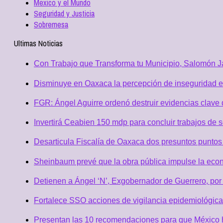
Mexico y el Mundo
Seguridad y Justicia
Sobremesa
Ultimas Noticias
Con Trabajo que Transforma tu Municipio, Salomón Ja
Disminuye en Oaxaca la percepción de inseguridad e
FGR: Ángel Aguirre ordenó destruir evidencias clave 
Invertirá Ceabien 150 mdp para concluir trabajos de 
Desarticula Fiscalía de Oaxaca dos presuntos puntos 
Sheinbaum prevé que la obra pública impulse la eco
Detienen a Ángel ‘N’, Exgobernador de Guerrero, po
Fortalece SSO acciones de vigilancia epidemiológica
Presentan las 10 recomendaciones para que México h