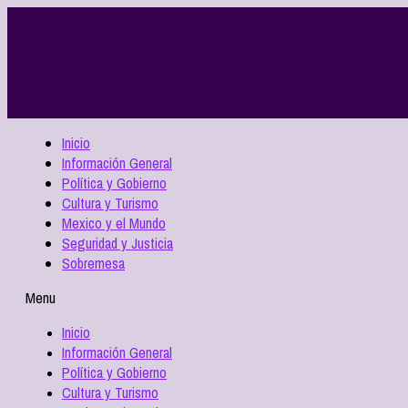
Inicio
Información General
Política y Gobierno
Cultura y Turismo
Mexico y el Mundo
Seguridad y Justicia
Sobremesa
Menu
Inicio
Información General
Política y Gobierno
Cultura y Turismo