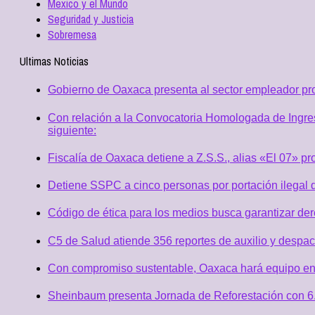
Mexico y el Mundo
Seguridad y Justicia
Sobremesa
Ultimas Noticias
Gobierno de Oaxaca presenta al sector empleador p
Con relación a la Convocatoria Homologada de Ingres
siguiente:
Fiscalía de Oaxaca detiene a Z.S.S., alias «El 07» p
Detiene SSPC a cinco personas por portación ilegal 
Código de ética para los medios busca garantizar de
C5 de Salud atiende 356 reportes de auxilio y desp
Con compromiso sustentable, Oaxaca hará equipo en
Sheinbaum presenta Jornada de Reforestación con 6.