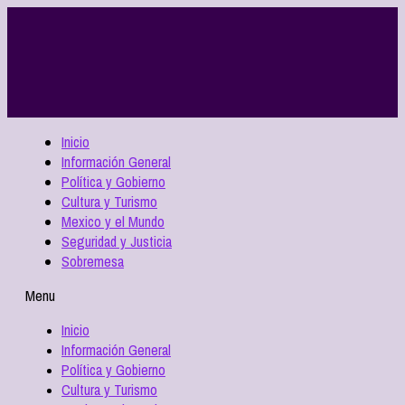
Inicio
Información General
Política y Gobierno
Cultura y Turismo
Mexico y el Mundo
Seguridad y Justicia
Sobremesa
Menu
Inicio
Información General
Política y Gobierno
Cultura y Turismo