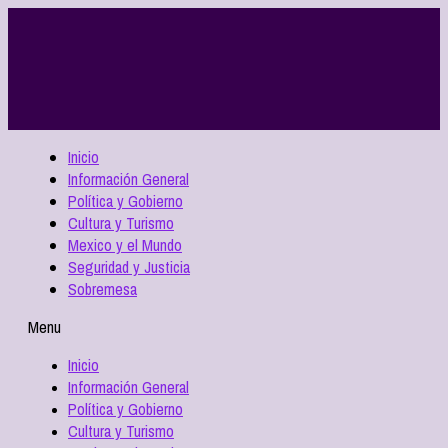
Inicio
Información General
Política y Gobierno
Cultura y Turismo
Mexico y el Mundo
Seguridad y Justicia
Sobremesa
Menu
Inicio
Información General
Política y Gobierno
Cultura y Turismo