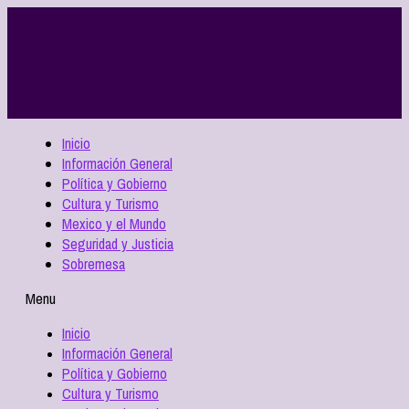
Inicio
Información General
Política y Gobierno
Cultura y Turismo
Mexico y el Mundo
Seguridad y Justicia
Sobremesa
Menu
Inicio
Información General
Política y Gobierno
Cultura y Turismo