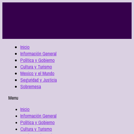
Inicio
Información General
Política y Gobierno
Cultura y Turismo
Mexico y el Mundo
Seguridad y Justicia
Sobremesa
Menu
Inicio
Información General
Política y Gobierno
Cultura y Turismo