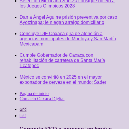
Selección Mexicana Sub-20 consigue boleto a
los Juegos Olímpicos 2028
Dan a Ángel Aguirre prisión preventiva por caso
Ayotzinapa; le niegan arraigo domiciliario
Concluye DIF Oaxaca gira de atención a
agencias municipales de Montoya y San Martín
Mexicapam
Cumple Gobernador de Oaxaca con
rehabilitación de carretera de Santa María
Ecatepec
México se convirtió en 2025 en el mayor
exportador de cerveza en el mundo: Sader
Pagina de inicio
Contacto Oaxaca Digital
Grid
List
Capacita SSO a personal en lengua