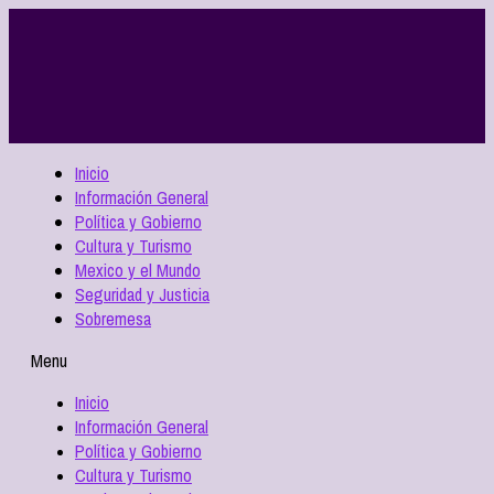
Inicio
Información General
Política y Gobierno
Cultura y Turismo
Mexico y el Mundo
Seguridad y Justicia
Sobremesa
Menu
Inicio
Información General
Política y Gobierno
Cultura y Turismo