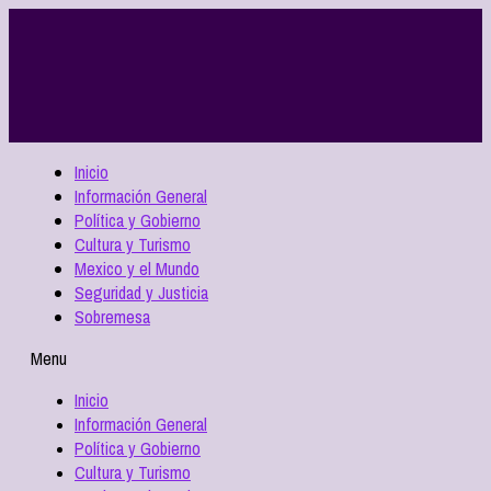
Inicio
Información General
Política y Gobierno
Cultura y Turismo
Mexico y el Mundo
Seguridad y Justicia
Sobremesa
Menu
Inicio
Información General
Política y Gobierno
Cultura y Turismo