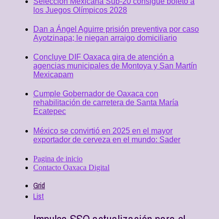
Selección Mexicana Sub-20 consigue boleto a
los Juegos Olímpicos 2028
Dan a Ángel Aguirre prisión preventiva por caso
Ayotzinapa; le niegan arraigo domiciliario
Concluye DIF Oaxaca gira de atención a
agencias municipales de Montoya y San Martín
Mexicapam
Cumple Gobernador de Oaxaca con
rehabilitación de carretera de Santa María
Ecatepec
México se convirtió en 2025 en el mayor
exportador de cerveza en el mundo: Sader
Pagina de inicio
Contacto Oaxaca Digital
Grid
List
Impulsa SSO actualización para el