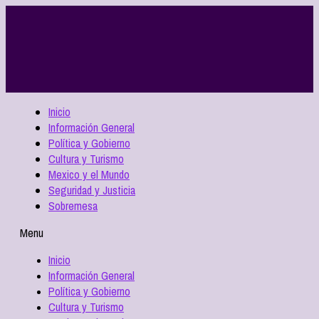
Inicio
Información General
Política y Gobierno
Cultura y Turismo
Mexico y el Mundo
Seguridad y Justicia
Sobremesa
Menu
Inicio
Información General
Política y Gobierno
Cultura y Turismo