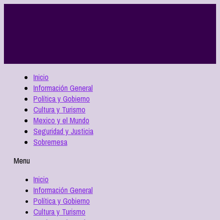
Inicio
Información General
Política y Gobierno
Cultura y Turismo
Mexico y el Mundo
Seguridad y Justicia
Sobremesa
Menu
Inicio
Información General
Política y Gobierno
Cultura y Turismo