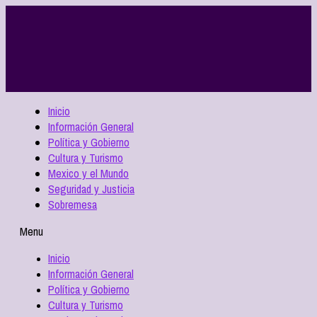
Inicio
Información General
Política y Gobierno
Cultura y Turismo
Mexico y el Mundo
Seguridad y Justicia
Sobremesa
Menu
Inicio
Información General
Política y Gobierno
Cultura y Turismo