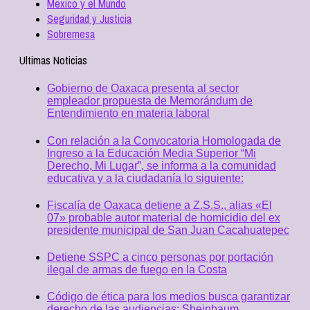
Mexico y el Mundo
Seguridad y Justicia
Sobremesa
Ultimas Noticias
Gobierno de Oaxaca presenta al sector
empleador propuesta de Memorándum de
Entendimiento en materia laboral
Con relación a la Convocatoria Homologada de
Ingreso a la Educación Media Superior “Mi
Derecho, Mi Lugar”, se informa a la comunidad
educativa y a la ciudadanía lo siguiente:
Fiscalía de Oaxaca detiene a Z.S.S., alias «El
07» probable autor material de homicidio del ex
presidente municipal de San Juan Cacahuatepec
Detiene SSPC a cinco personas por portación
ilegal de armas de fuego en la Costa
Código de ética para los medios busca garantizar
derecho de las audiencias: Sheinbaum