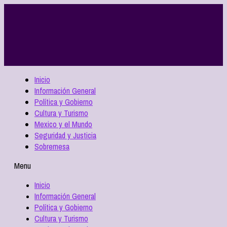
Inicio
Información General
Política y Gobierno
Cultura y Turismo
Mexico y el Mundo
Seguridad y Justicia
Sobremesa
Menu
Inicio
Información General
Política y Gobierno
Cultura y Turismo