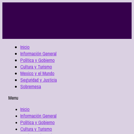
Inicio
Información General
Política y Gobierno
Cultura y Turismo
Mexico y el Mundo
Seguridad y Justicia
Sobremesa
Menu
Inicio
Información General
Política y Gobierno
Cultura y Turismo