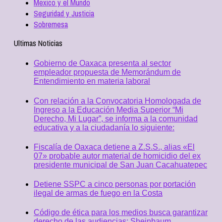
Mexico y el Mundo
Seguridad y Justicia
Sobremesa
Ultimas Noticias
Gobierno de Oaxaca presenta al sector
empleador propuesta de Memorándum de
Entendimiento en materia laboral
Con relación a la Convocatoria Homologada de
Ingreso a la Educación Media Superior “Mi
Derecho, Mi Lugar”, se informa a la comunidad
educativa y a la ciudadanía lo siguiente:
Fiscalía de Oaxaca detiene a Z.S.S., alias «El
07» probable autor material de homicidio del ex
presidente municipal de San Juan Cacahuatepec
Detiene SSPC a cinco personas por portación
ilegal de armas de fuego en la Costa
Código de ética para los medios busca garantizar
derecho de las audiencias: Sheinbaum