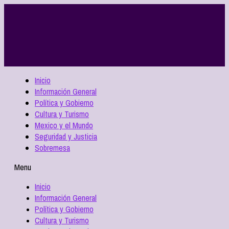
Inicio
Información General
Política y Gobierno
Cultura y Turismo
Mexico y el Mundo
Seguridad y Justicia
Sobremesa
Menu
Inicio
Información General
Política y Gobierno
Cultura y Turismo