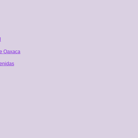
l
 de Oaxaca
tenidas