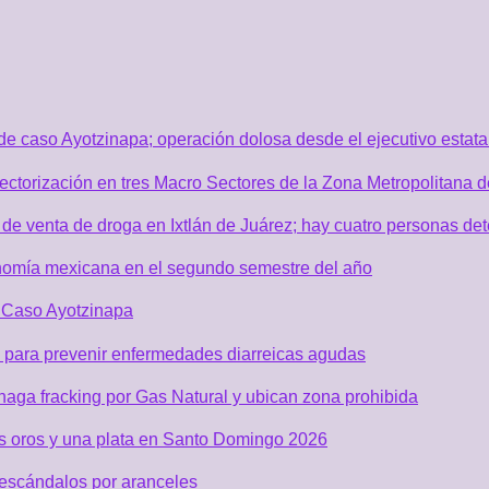
de caso Ayotzinapa; operación dolosa desde el ejecutivo estata
sectorización en tres Macro Sectores de la Zona Metropolitana
de venta de droga en Ixtlán de Juárez; hay cuatro personas de
nomía mexicana en el segundo semestre del año
r Caso Ayotzinapa
 para prevenir enfermedades diarreicas agudas
aga fracking por Gas Natural y ubican zona prohibida
os oros y una plata en Santo Domingo 2026
 escándalos por aranceles