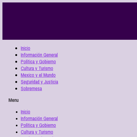
Inicio
Información General
Política y Gobierno
Cultura y Turismo
Mexico y el Mundo
Seguridad y Justicia
Sobremesa
Menu
Inicio
Información General
Política y Gobierno
Cultura y Turismo