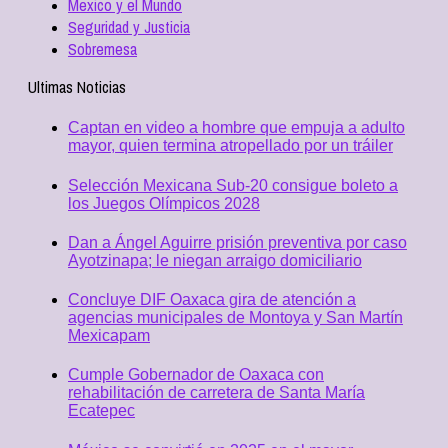
Mexico y el Mundo
Seguridad y Justicia
Sobremesa
Ultimas Noticias
Captan en video a hombre que empuja a adulto
mayor, quien termina atropellado por un tráiler
Selección Mexicana Sub-20 consigue boleto a
los Juegos Olímpicos 2028
Dan a Ángel Aguirre prisión preventiva por caso
Ayotzinapa; le niegan arraigo domiciliario
Concluye DIF Oaxaca gira de atención a
agencias municipales de Montoya y San Martín
Mexicapam
Cumple Gobernador de Oaxaca con
rehabilitación de carretera de Santa María
Ecatepec