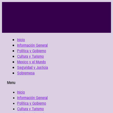
Inicio
Información General
Política y Gobierno
Cultura y Turismo
Mexico y el Mundo
Seguridad y Justicia
Sobremesa
Menu
Inicio
Información General
Política y Gobierno
Cultura y Turismo