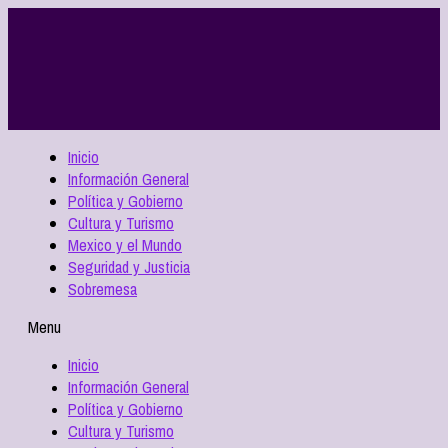
Inicio
Información General
Política y Gobierno
Cultura y Turismo
Mexico y el Mundo
Seguridad y Justicia
Sobremesa
Menu
Inicio
Información General
Política y Gobierno
Cultura y Turismo