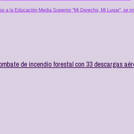
o a la Educación Media Superior “Mi Derecho, Mi Lugar”, se inf
ombate de incendio forestal con 33 descargas aé