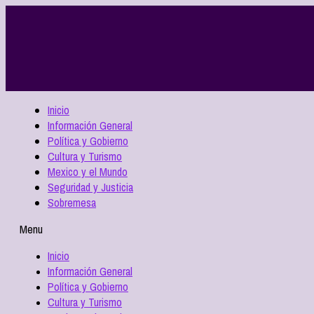
Inicio
Información General
Política y Gobierno
Cultura y Turismo
Mexico y el Mundo
Seguridad y Justicia
Sobremesa
Menu
Inicio
Información General
Política y Gobierno
Cultura y Turismo