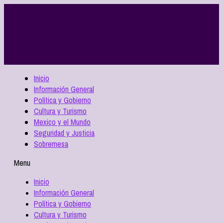
Inicio
Información General
Política y Gobierno
Cultura y Turismo
Mexico y el Mundo
Seguridad y Justicia
Sobremesa
Menu
Inicio
Información General
Política y Gobierno
Cultura y Turismo