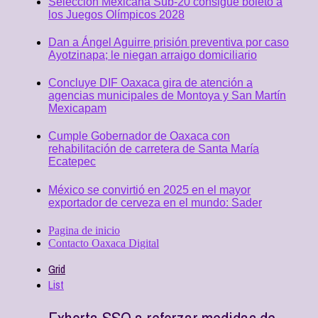
Selección Mexicana Sub-20 consigue boleto a
los Juegos Olímpicos 2028
Dan a Ángel Aguirre prisión preventiva por caso
Ayotzinapa; le niegan arraigo domiciliario
Concluye DIF Oaxaca gira de atención a
agencias municipales de Montoya y San Martín
Mexicapam
Cumple Gobernador de Oaxaca con
rehabilitación de carretera de Santa María
Ecatepec
México se convirtió en 2025 en el mayor
exportador de cerveza en el mundo: Sader
Pagina de inicio
Contacto Oaxaca Digital
Grid
List
Exhorta SSO a reforzar medidas de