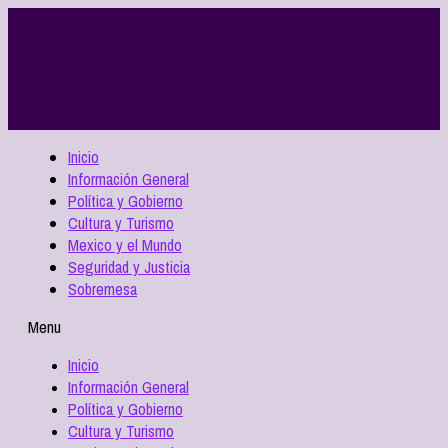
Inicio
Información General
Política y Gobierno
Cultura y Turismo
Mexico y el Mundo
Seguridad y Justicia
Sobremesa
Menu
Inicio
Información General
Política y Gobierno
Cultura y Turismo