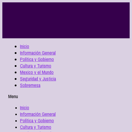
Inicio
Información General
Política y Gobierno
Cultura y Turismo
Mexico y el Mundo
Seguridad y Justicia
Sobremesa
Menu
Inicio
Información General
Política y Gobierno
Cultura y Turismo