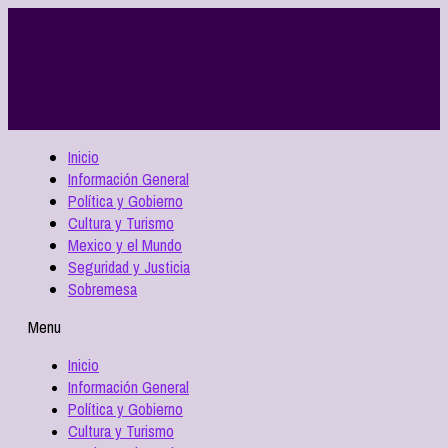
Inicio
Información General
Política y Gobierno
Cultura y Turismo
Mexico y el Mundo
Seguridad y Justicia
Sobremesa
Menu
Inicio
Información General
Política y Gobierno
Cultura y Turismo