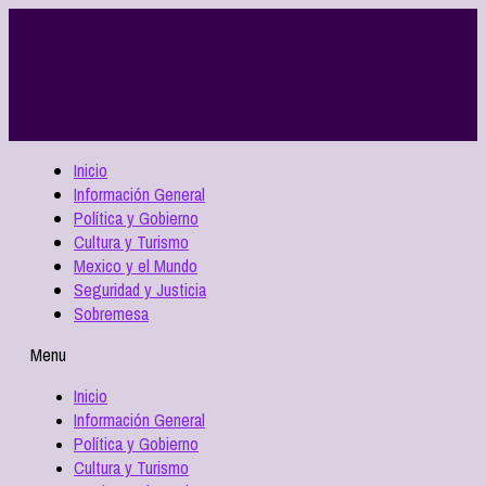
Inicio
Información General
Política y Gobierno
Cultura y Turismo
Mexico y el Mundo
Seguridad y Justicia
Sobremesa
Menu
Inicio
Información General
Política y Gobierno
Cultura y Turismo