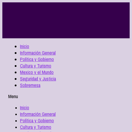
Inicio
Información General
Política y Gobierno
Cultura y Turismo
Mexico y el Mundo
Seguridad y Justicia
Sobremesa
Menu
Inicio
Información General
Política y Gobierno
Cultura y Turismo