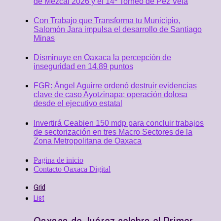
de Mezcal 2026 y el 14º Torneo de Pez Vela
Con Trabajo que Transforma tu Municipio,
Salomón Jara impulsa el desarrollo de Santiago
Minas
Disminuye en Oaxaca la percepción de
inseguridad en 14.89 puntos
FGR: Ángel Aguirre ordenó destruir evidencias
clave de caso Ayotzinapa; operación dolosa
desde el ejecutivo estatal
Invertirá Ceabien 150 mdp para concluir trabajos
de sectorización en tres Macro Sectores de la
Zona Metropolitana de Oaxaca
Pagina de inicio
Contacto Oaxaca Digital
Grid
List
Oaxaca de Juárez celebra el Primer