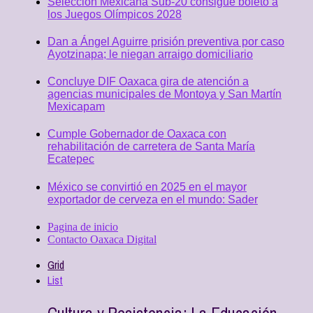
Selección Mexicana Sub-20 consigue boleto a
los Juegos Olímpicos 2028
Dan a Ángel Aguirre prisión preventiva por caso
Ayotzinapa; le niegan arraigo domiciliario
Concluye DIF Oaxaca gira de atención a
agencias municipales de Montoya y San Martín
Mexicapam
Cumple Gobernador de Oaxaca con
rehabilitación de carretera de Santa María
Ecatepec
México se convirtió en 2025 en el mayor
exportador de cerveza en el mundo: Sader
Pagina de inicio
Contacto Oaxaca Digital
Grid
List
Cultura y Resistencia: La Educación