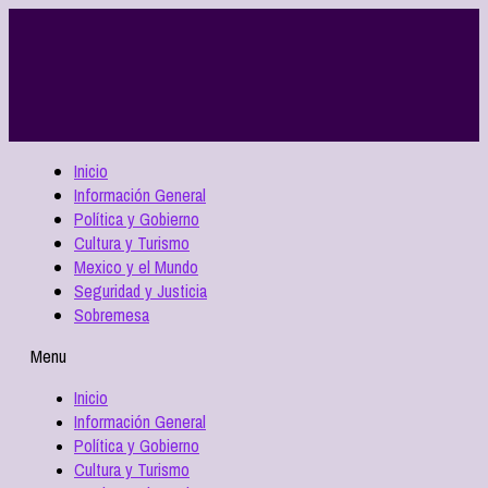
Inicio
Información General
Política y Gobierno
Cultura y Turismo
Mexico y el Mundo
Seguridad y Justicia
Sobremesa
Menu
Inicio
Información General
Política y Gobierno
Cultura y Turismo