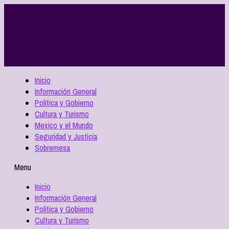
Inicio
Información General
Política y Gobierno
Cultura y Turismo
Mexico y el Mundo
Seguridad y Justicia
Sobremesa
Menu
Inicio
Información General
Política y Gobierno
Cultura y Turismo