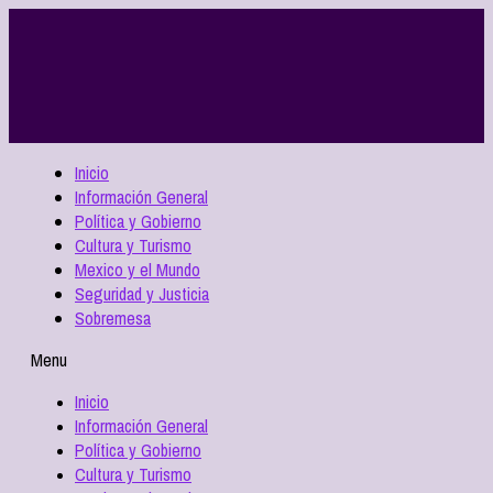
Inicio
Información General
Política y Gobierno
Cultura y Turismo
Mexico y el Mundo
Seguridad y Justicia
Sobremesa
Menu
Inicio
Información General
Política y Gobierno
Cultura y Turismo