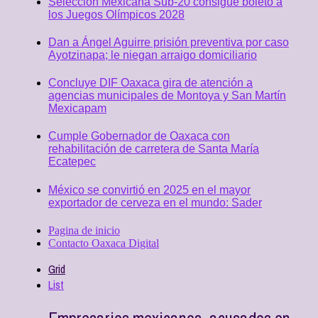
Selección Mexicana Sub-20 consigue boleto a
los Juegos Olímpicos 2028
Dan a Ángel Aguirre prisión preventiva por caso
Ayotzinapa; le niegan arraigo domiciliario
Concluye DIF Oaxaca gira de atención a
agencias municipales de Montoya y San Martín
Mexicapam
Cumple Gobernador de Oaxaca con
rehabilitación de carretera de Santa María
Ecatepec
México se convirtió en 2025 en el mayor
exportador de cerveza en el mundo: Sader
Pagina de inicio
Contacto Oaxaca Digital
Grid
List
Empresarios mexicanos, acusados en