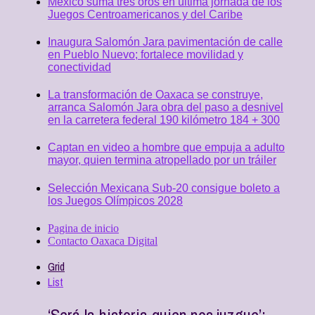
México suma tres oros en última jornada de los
Juegos Centroamericanos y del Caribe
Inaugura Salomón Jara pavimentación de calle
en Pueblo Nuevo; fortalece movilidad y
conectividad
La transformación de Oaxaca se construye,
arranca Salomón Jara obra del paso a desnivel
en la carretera federal 190 kilómetro 184 + 300
Captan en video a hombre que empuja a adulto
mayor, quien termina atropellado por un tráiler
Selección Mexicana Sub-20 consigue boleto a
los Juegos Olímpicos 2028
Pagina de inicio
Contacto Oaxaca Digital
Grid
List
‘Será la historia quien nos juzgue’: