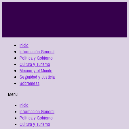
Inicio
Información General
Política y Gobierno
Cultura y Turismo
Mexico y el Mundo
Seguridad y Justicia
Sobremesa
Menu
Inicio
Información General
Política y Gobierno
Cultura y Turismo