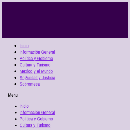
Inicio
Información General
Política y Gobierno
Cultura y Turismo
Mexico y el Mundo
Seguridad y Justicia
Sobremesa
Menu
Inicio
Información General
Política y Gobierno
Cultura y Turismo