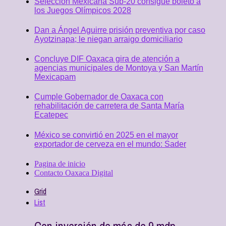
Selección Mexicana Sub-20 consigue boleto a
los Juegos Olímpicos 2028
Dan a Ángel Aguirre prisión preventiva por caso
Ayotzinapa; le niegan arraigo domiciliario
Concluye DIF Oaxaca gira de atención a
agencias municipales de Montoya y San Martín
Mexicapam
Cumple Gobernador de Oaxaca con
rehabilitación de carretera de Santa María
Ecatepec
México se convirtió en 2025 en el mayor
exportador de cerveza en el mundo: Sader
Pagina de inicio
Contacto Oaxaca Digital
Grid
List
Con inversión de más de 9 mdp,