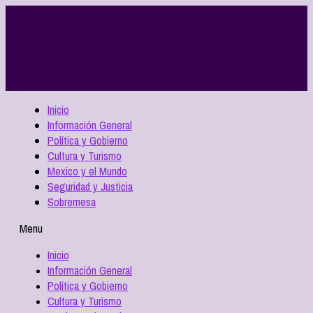
Inicio
Información General
Política y Gobierno
Cultura y Turismo
Mexico y el Mundo
Seguridad y Justicia
Sobremesa
Menu
Inicio
Información General
Política y Gobierno
Cultura y Turismo