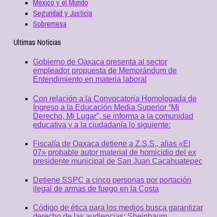
Mexico y el Mundo
Seguridad y Justicia
Sobremesa
Ultimas Noticias
Gobierno de Oaxaca presenta al sector
empleador propuesta de Memorándum de
Entendimiento en materia laboral
Con relación a la Convocatoria Homologada de
Ingreso a la Educación Media Superior “Mi
Derecho, Mi Lugar”, se informa a la comunidad
educativa y a la ciudadanía lo siguiente:
Fiscalía de Oaxaca detiene a Z.S.S., alias «El
07» probable autor material de homicidio del ex
presidente municipal de San Juan Cacahuatepec
Detiene SSPC a cinco personas por portación
ilegal de armas de fuego en la Costa
Código de ética para los medios busca garantizar
derecho de las audiencias: Sheinbaum