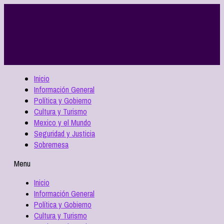
Inicio
Información General
Política y Gobierno
Cultura y Turismo
Mexico y el Mundo
Seguridad y Justicia
Sobremesa
Menu
Inicio
Información General
Política y Gobierno
Cultura y Turismo