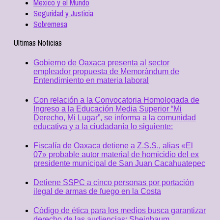
Mexico y el Mundo
Seguridad y Justicia
Sobremesa
Ultimas Noticias
Gobierno de Oaxaca presenta al sector
empleador propuesta de Memorándum de
Entendimiento en materia laboral
Con relación a la Convocatoria Homologada de
Ingreso a la Educación Media Superior “Mi
Derecho, Mi Lugar”, se informa a la comunidad
educativa y a la ciudadanía lo siguiente:
Fiscalía de Oaxaca detiene a Z.S.S., alias «El
07» probable autor material de homicidio del ex
presidente municipal de San Juan Cacahuatepec
Detiene SSPC a cinco personas por portación
ilegal de armas de fuego en la Costa
Código de ética para los medios busca garantizar
derecho de las audiencias: Sheinbaum