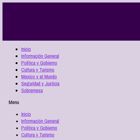
Inicio
Información General
Política y Gobierno
Cultura y Turismo
Mexico y el Mundo
Seguridad y Justicia
Sobremesa
Menu
Inicio
Información General
Política y Gobierno
Cultura y Turismo