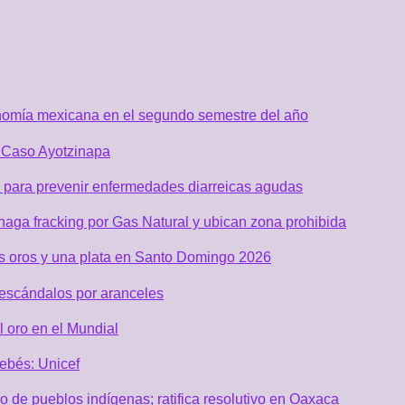
nomía mexicana en el segundo semestre del año
r Caso Ayotzinapa
 para prevenir enfermedades diarreicas agudas
aga fracking por Gas Natural y ubican zona prohibida
os oros y una plata en Santo Domingo 2026
 escándalos por aranceles
 oro en el Mundial
ebés: Unicef
de pueblos indígenas; ratifica resolutivo en Oaxaca