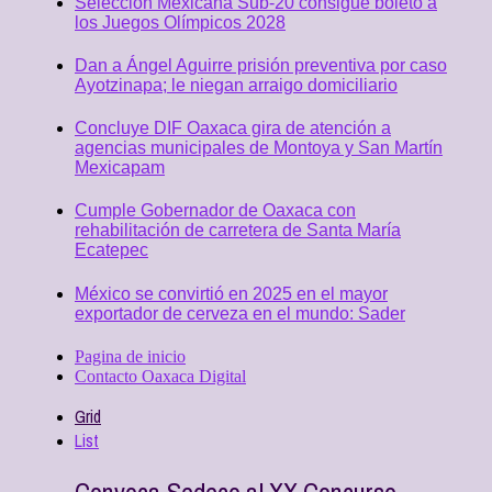
Selección Mexicana Sub-20 consigue boleto a
los Juegos Olímpicos 2028
Dan a Ángel Aguirre prisión preventiva por caso
Ayotzinapa; le niegan arraigo domiciliario
Concluye DIF Oaxaca gira de atención a
agencias municipales de Montoya y San Martín
Mexicapam
Cumple Gobernador de Oaxaca con
rehabilitación de carretera de Santa María
Ecatepec
México se convirtió en 2025 en el mayor
exportador de cerveza en el mundo: Sader
Pagina de inicio
Contacto Oaxaca Digital
Grid
List
Convoca Sedeco al XX Concurso