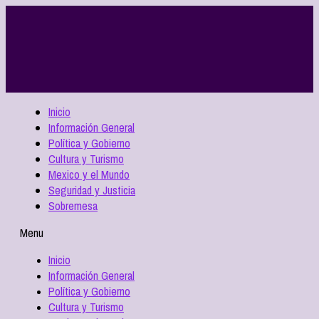
Inicio
Información General
Política y Gobierno
Cultura y Turismo
Mexico y el Mundo
Seguridad y Justicia
Sobremesa
Menu
Inicio
Información General
Política y Gobierno
Cultura y Turismo