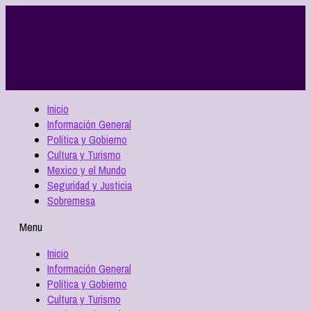
Inicio
Información General
Política y Gobierno
Cultura y Turismo
Mexico y el Mundo
Seguridad y Justicia
Sobremesa
Menu
Inicio
Información General
Política y Gobierno
Cultura y Turismo