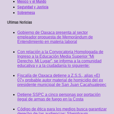
Mexico y el Mundo
Seguridad y Justicia
Sobremesa
Ultimas Noticias
Gobierno de Oaxaca presenta al sector
empleador propuesta de Memorándum de
Entendimiento en materia laboral
Con relación a la Convocatoria Homologada de
Ingreso a la Educación Media Superior “Mi
Derecho, Mi Lugar”, se informa a la comunidad
educativa y a la ciudadanía lo siguiente:
Fiscalía de Oaxaca detiene a Z.S.S., alias «El
07» probable autor material de homicidio del ex
presidente municipal de San Juan Cacahuatepec
Detiene SSPC a cinco personas por portación
ilegal de armas de fuego en la Costa
Código de ética para los medios busca garantizar
derecho de las audiencias: Sheinbaum