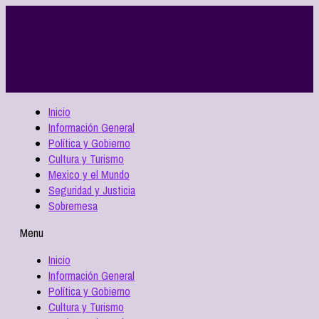
Inicio
Información General
Política y Gobierno
Cultura y Turismo
Mexico y el Mundo
Seguridad y Justicia
Sobremesa
Menu
Inicio
Información General
Política y Gobierno
Cultura y Turismo