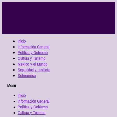
Inicio
Información General
Política y Gobierno
Cultura y Turismo
Mexico y el Mundo
Seguridad y Justicia
Sobremesa
Menu
Inicio
Información General
Política y Gobierno
Cultura y Turismo