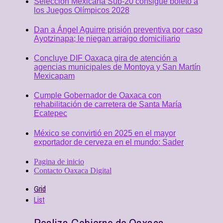
Selección Mexicana Sub-20 consigue boleto a
los Juegos Olímpicos 2028
Dan a Ángel Aguirre prisión preventiva por caso
Ayotzinapa; le niegan arraigo domiciliario
Concluye DIF Oaxaca gira de atención a
agencias municipales de Montoya y San Martín
Mexicapam
Cumple Gobernador de Oaxaca con
rehabilitación de carretera de Santa María
Ecatepec
México se convirtió en 2025 en el mayor
exportador de cerveza en el mundo: Sader
Pagina de inicio
Contacto Oaxaca Digital
Grid
List
Realiza Gobierno de Oaxaca