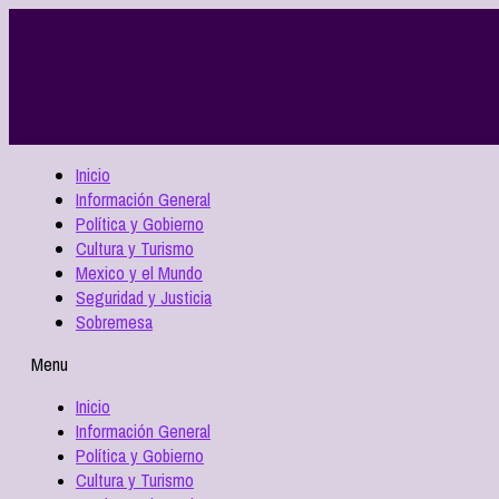
Inicio
Información General
Política y Gobierno
Cultura y Turismo
Mexico y el Mundo
Seguridad y Justicia
Sobremesa
Menu
Inicio
Información General
Política y Gobierno
Cultura y Turismo